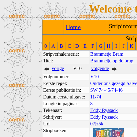
Welcome 
Stripinform
Home
Stri
0
A
B
C
D
E
F
G
H
I
J
K
Stripverhalenserie:
Brammetje Bram
Titel:
Brammetje op de brug
vorige
V10
volgende
Volgnummer:
V10
Eerste regel:
Onder ons gezegd Salve
Eerste publicatie in:
SW
74-45/74-46
Datum eerste uitgave:
11-74
Lengte in pagina's:
8
Tekenaar:
Eddy Ryssack
Schrijver:
Eddy Ryssack
Uri
07jz5k
Stripboeken: