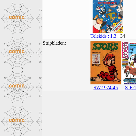
Telekids : 1.3
+34
Stripbladen:
SJE:
SW:1974-45