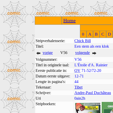
Home
0
A
B
C
D
Stripverhalenserie:
Chick Bill
Titel:
Een stem als een klok
vorige
V56
volgende
Volgnummer:
V56
Titel in originele taal:
L'Étoile d'A. Rainier
Eerste publicatie in:
OV
71-52/72-20
Datum eerste uitgave:
12-71
Lengte in pagina's:
44
Tekenaar:
Tibet
Schrijver:
Andre-Paul Duchâteau
Uri
0ain2h
Stripboeken: