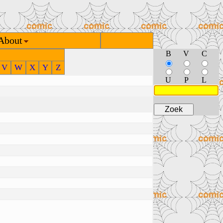
About
B
V
C
V
W
X
Y
Z
U
P
L