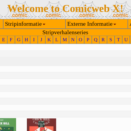
Welcome to Comicweb X!
Stripinformatie
Externe Informatie
Stripverhalenseries
E
F
G
H
I
J
K
L
M
N
O
P
Q
R
S
T
U