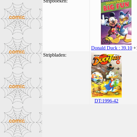
Stripboeken:
Donald Duck : 39.10
+
Stripbladen:
DT:1996-42