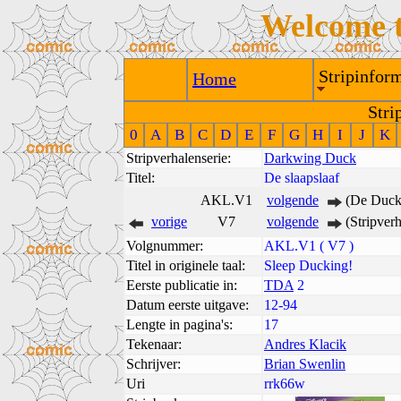
Welcome 
Stripinform
Home
Stri
0
A
B
C
D
E
F
G
H
I
J
K
Stripverhalenserie:
Darkwing Duck
Titel:
De slaapslaaf
AKL.V1
volgende
(De Duck 
vorige
V7
volgende
(Stripve
Volgnummer:
AKL.V1 ( V7 )
Titel in originele taal:
Sleep Ducking!
Eerste publicatie in:
TDA
2
Datum eerste uitgave:
12-94
Lengte in pagina's:
17
Tekenaar:
Andres Klacik
Schrijver:
Brian Swenlin
Uri
rrk66w