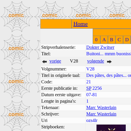
Home
0
A
B
C
D
Stripverhalenserie:
Dokter Zwitser
Titel:
Buitoni... mmm buonissi
vorige
V28
volgende
Volgnummer:
V28
Titel in originele taal:
Des pâtes, des pâtes... o
Code:
21
Eerste publicatie in:
SP
2256
Datum eerste uitgave:
07-81
Lengte in pagina's:
1
Tekenaar:
Marc Wasterlain
Schrijver:
Marc Wasterlain
Uri
ozs4lr
Stripboeken: