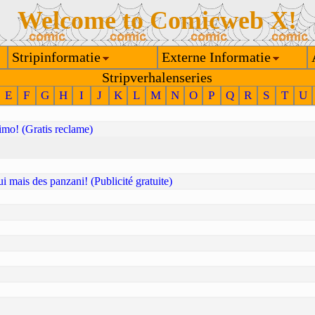
Welcome to Comicweb X!
Stripinformatie
Externe Informatie
Stripverhalenseries
E
F
G
H
I
J
K
L
M
N
O
P
Q
R
S
T
U
mo! (Gratis reclame)
ui mais des panzani! (Publicité gratuite)