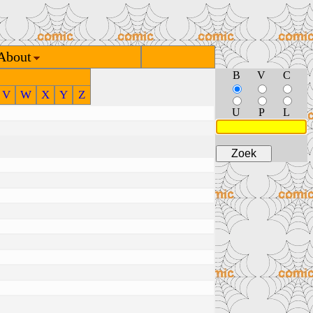
About
B
V
C
V
W
X
Y
Z
U
P
L