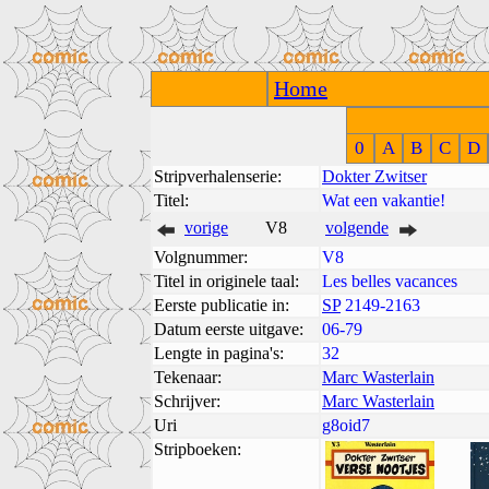
Home
0
A
B
C
D
Stripverhalenserie:
Dokter Zwitser
Titel:
Wat een vakantie!
vorige
V8
volgende
Volgnummer:
V8
Titel in originele taal:
Les belles vacances
Eerste publicatie in:
SP
2149-2163
Datum eerste uitgave:
06-79
Lengte in pagina's:
32
Tekenaar:
Marc Wasterlain
Schrijver:
Marc Wasterlain
Uri
g8oid7
Stripboeken: