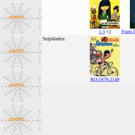
Frans I
1.3
+2
Stripbladen:
RO:1979-2149