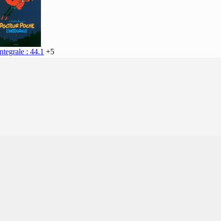
ntegrale : 44.1
+5