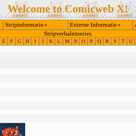
Welcome to Comicweb X!
Stripinformatie
Externe Informatie
Stripverhalenseries
E
F
G
H
I
J
K
L
M
N
O
P
Q
R
S
T
U