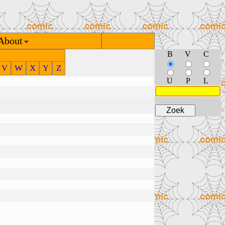
About
B
V
C
V
W
X
Y
Z
U
P
L