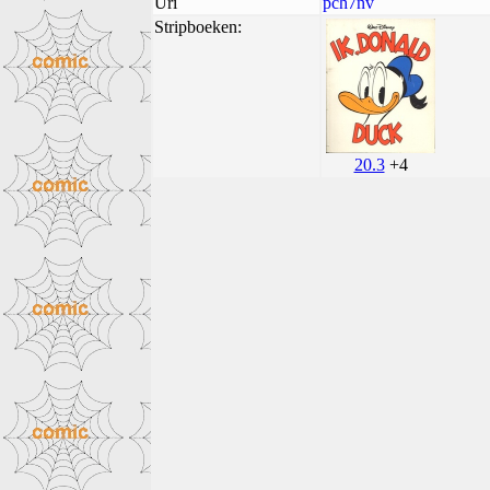
Uri
pch7nv
Stripboeken:
20.3
+4