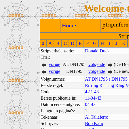
Welcome 
Stripinform
Home
Stri
0
A
B
C
D
E
F
G
H
I
J
K
Stripverhalenserie:
Donald Duck
Titel:
vorige
AT.DN1795
volgende
(De Don
vorige
DN1795
volgende
(De new
Volgnummer:
AT.DN1795 ( DN1795 
Eerste regel:
Rr-ring Rr-r-ing RIng V
Code:
4-11 43
Eerste publicatie in:
11-04-43
Datum eerste uitgave:
04-43
Lengte in pagina's:
1
Tekenaar:
Al Taliaferro
Schrijver:
Bob Karp