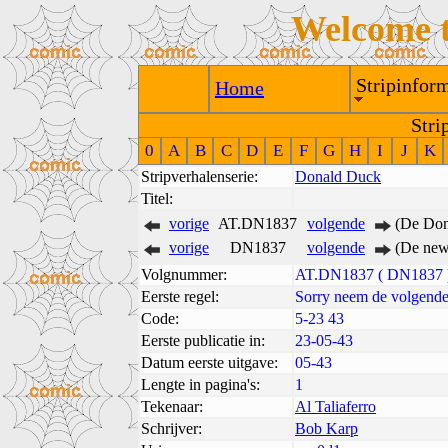
Welcome 
Stripinform
Home
Stri
0
A
B
C
D
E
F
G
H
I
J
K
Stripverhalenserie:
Donald Duck
Titel:
vorige
AT.DN1837
volgende
(De Don
vorige
DN1837
volgende
(De new
Volgnummer:
AT.DN1837 ( DN1837 
Eerste regel:
Sorry neem de volgend
Code:
5-23 43
Eerste publicatie in:
23-05-43
Datum eerste uitgave:
05-43
Lengte in pagina's:
1
Tekenaar:
Al Taliaferro
Schrijver:
Bob Karp