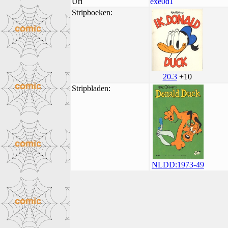
Uri
exe0d1
Stripboeken:
20.3
+10
Stripbladen:
NLDD:1973-49