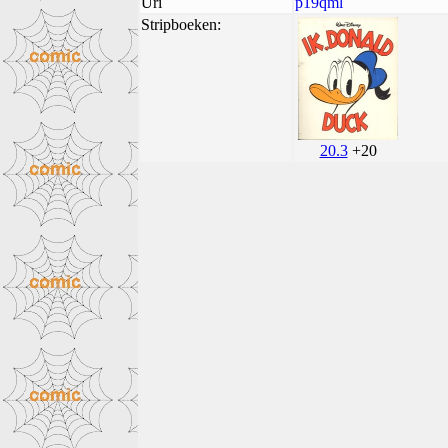
Uri
p19qml
Stripboeken:
20.3
+20