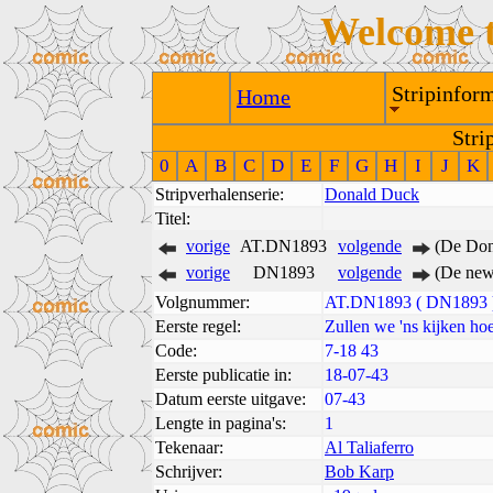
Welcome 
Stripinform
Home
Stri
0
A
B
C
D
E
F
G
H
I
J
K
Stripverhalenserie:
Donald Duck
Titel:
vorige
AT.DN1893
volgende
(De Don
vorige
DN1893
volgende
(De new
Volgnummer:
AT.DN1893 ( DN1893 
Eerste regel:
Zullen we 'ns kijken ho
Code:
7-18 43
Eerste publicatie in:
18-07-43
Datum eerste uitgave:
07-43
Lengte in pagina's:
1
Tekenaar:
Al Taliaferro
Schrijver:
Bob Karp