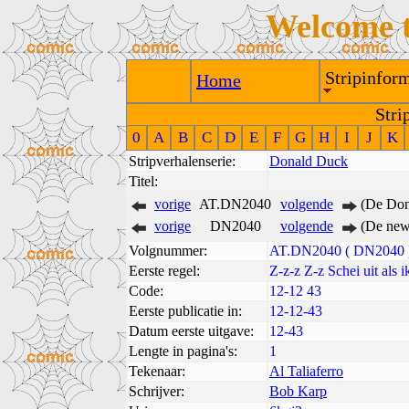
Welcome 
Stripinform
Home
Stri
0
A
B
C
D
E
F
G
H
I
J
K
Stripverhalenserie:
Donald Duck
Titel:
vorige
AT.DN2040
volgende
(De Don
vorige
DN2040
volgende
(De new
Volgnummer:
AT.DN2040 ( DN2040 
Eerste regel:
Z-z-z Z-z Schei uit als i
Code:
12-12 43
Eerste publicatie in:
12-12-43
Datum eerste uitgave:
12-43
Lengte in pagina's:
1
Tekenaar:
Al Taliaferro
Schrijver:
Bob Karp