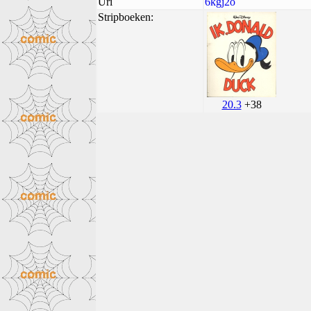
Uri
6kgj2o
Stripboeken:
20.3
+38