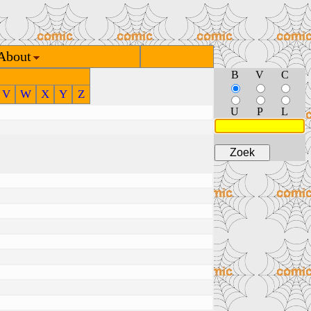
About
B
V
C
V
W
X
Y
Z
U
P
L