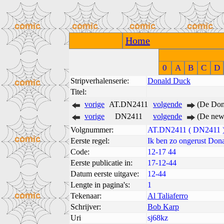
Home
0
A
B
C
D
Stripverhalenserie:
Donald Duck
Titel:
vorige
AT.DN2411
volgende
(De Don
vorige
DN2411
volgende
(De new
Volgnummer:
AT.DN2411 ( DN2411 
Eerste regel:
Ik ben zo ongerust Don
Code:
12-17 44
Eerste publicatie in:
17-12-44
Datum eerste uitgave:
12-44
Lengte in pagina's:
1
Tekenaar:
Al Taliaferro
Schrijver:
Bob Karp
Uri
sj68kz