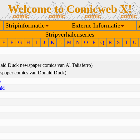
Welcome to Comicweb X!
Stripinformatie
Externe Informatie
Stripverhalenseries
E
F
G
H
I
J
K
L
M
N
O
P
Q
R
S
T
U
ald Duck newspaper comics van Al Taliaferro)
spaper comics van Donald Duck)
)
ald