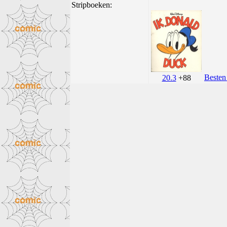
Stripboeken:
Besten
20.3
+88