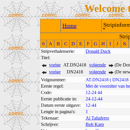
Welcome 
Stripinform
Home
Stri
0
A
B
C
D
E
F
G
H
I
J
K
Stripverhalenserie:
Donald Duck
Titel:
vorige
AT.DN2418
volgende
(De Don
vorige
DN2418
volgende
(De new
Volgnummer:
AT.DN2418 ( DN2418 
Eerste regel:
Met de voorzitter van he
Code:
12-24 44
Eerste publicatie in:
24-12-44
Datum eerste uitgave:
12-44
Lengte in pagina's:
1
Tekenaar:
Al Taliaferro
Schrijver:
Bob Karp