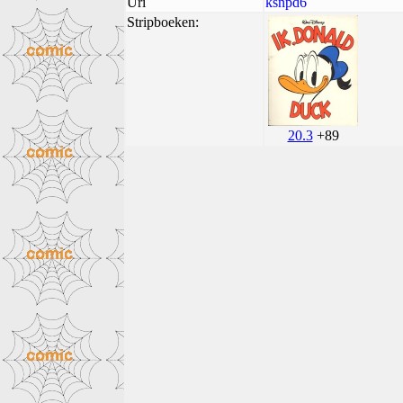
Uri
ksnpd6
Stripboeken:
20.3
+89