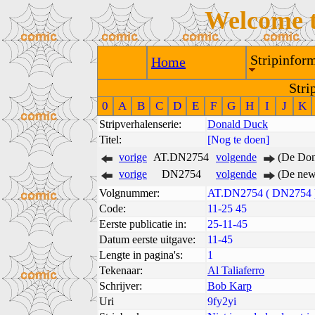
Welcome 
Stripinform
Home
Stri
0
A
B
C
D
E
F
G
H
I
J
K
Stripverhalenserie:
Donald Duck
Titel:
[Nog te doen]
vorige
AT.DN2754
volgende
(De Don
vorige
DN2754
volgende
(De new
Volgnummer:
AT.DN2754 ( DN2754 
Code:
11-25 45
Eerste publicatie in:
25-11-45
Datum eerste uitgave:
11-45
Lengte in pagina's:
1
Tekenaar:
Al Taliaferro
Schrijver:
Bob Karp
Uri
9fy2yi