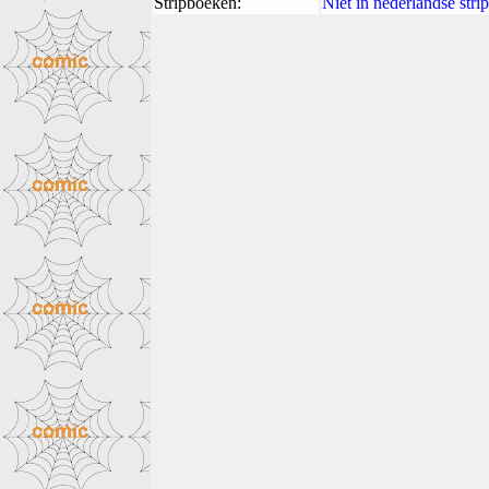
Stripboeken:
Niet in nederlandse str