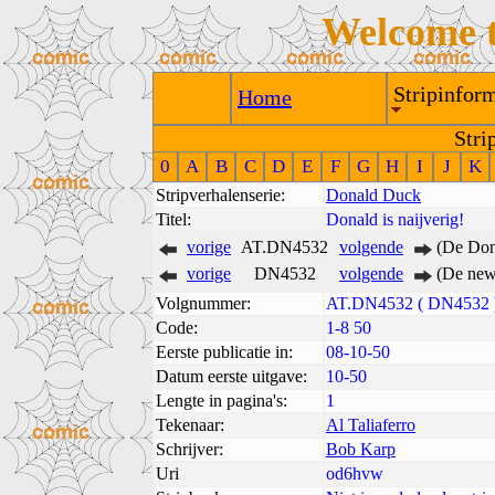
Welcome 
Stripinform
Home
Stri
0
A
B
C
D
E
F
G
H
I
J
K
Stripverhalenserie:
Donald Duck
Titel:
Donald is naijverig!
vorige
AT.DN4532
volgende
(De Don
vorige
DN4532
volgende
(De new
Volgnummer:
AT.DN4532 ( DN4532 
Code:
1-8 50
Eerste publicatie in:
08-10-50
Datum eerste uitgave:
10-50
Lengte in pagina's:
1
Tekenaar:
Al Taliaferro
Schrijver:
Bob Karp
Uri
od6hvw