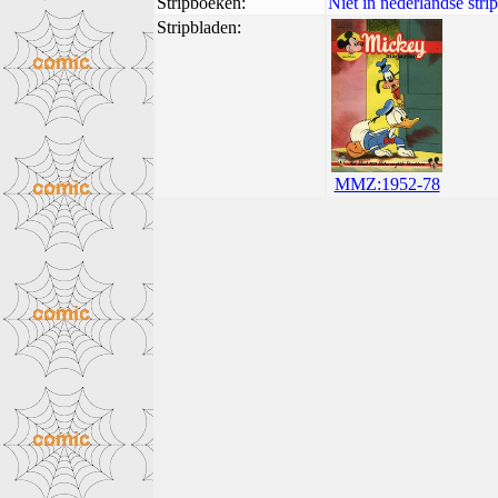
Stripboeken:
Niet in nederlandse str
Stripbladen:
MMZ:1952-78