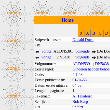
Home
0
A
B
C
D
Stripverhalenserie:
Donald Duck
Titel:
vorige
AT.DN5391
volgende
(De Don
vorige
DN5438
volgende
(De new
Volgnummer:
AT.DN5391 ( DN5438 
Eerste regel:
Kinderen hebben behoef
Code:
4-1 53
Eerste publicatie in:
01-04-53
Datum eerste uitgave:
04-53
Lengte in pagina's:
1
Tekenaar:
Al Taliaferro
Schrijver:
Bob Karp
Uri
0p59zr