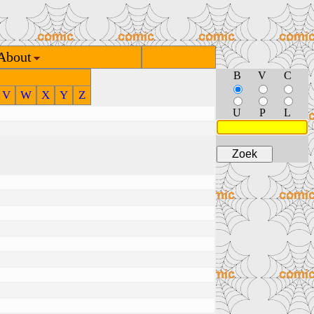
About
B
V
C
V
W
X
Y
Z
U
P
L