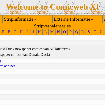
Welcome to Comicweb X!
Stripinformatie
Externe Informatie
Stripverhalenseries
E
F
G
H
I
J
K
L
M
N
O
P
Q
R
S
T
U
ald Duck newspaper comics van Al Taliaferro)
spaper comics van Donald Duck)
)
te aan het