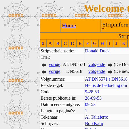
Welcome 
Stripinform
Home
Stri
0
A
B
C
D
E
F
G
H
I
J
K
Stripverhalenserie:
Donald Duck
Titel:
vorige
AT.DN5571
volgende
(De Don
vorige
DN5618
volgende
(De new
Volgnummer:
AT.DN5571 ( DN5618 
Eerste regel:
Het is de bedoeling om
Code:
9-28 53
Eerste publicatie in:
28-09-53
Datum eerste uitgave:
09-53
Lengte in pagina's:
1
Tekenaar:
Al Taliaferro
Schrijver:
Bob Karp