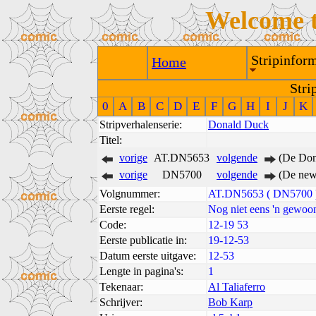
Welcome 
Stripinform
Home
Stri
0
A
B
C
D
E
F
G
H
I
J
K
Stripverhalenserie:
Donald Duck
Titel:
vorige
AT.DN5653
volgende
(De Don
vorige
DN5700
volgende
(De new
Volgnummer:
AT.DN5653 ( DN5700 
Eerste regel:
Nog niet eens 'n gewoo
Code:
12-19 53
Eerste publicatie in:
19-12-53
Datum eerste uitgave:
12-53
Lengte in pagina's:
1
Tekenaar:
Al Taliaferro
Schrijver:
Bob Karp