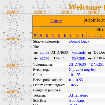
Welcome 
Stripinform
Home
Stri
0
A
B
C
D
E
F
G
H
I
J
K
Stripverhalenserie:
Donald Duck
Titel:
vorige
AT.DN6304
volgende
(De Don
vorige
DN6351
volgende
(De new
Volgnummer:
AT.DN6304 ( DN6351 
Eerste regel:
Zijn ze er nog Jep
Code:
10-1 55
Eerste publicatie in:
01-10-55
Datum eerste uitgave:
10-55
Lengte in pagina's:
1
Tekenaar:
Al Taliaferro
Schrijver:
Bob Karp