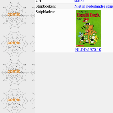
Uri
skrf3k
Stripboeken:
Niet in nederlandse str
Stripbladen:
NLDD:1970-10