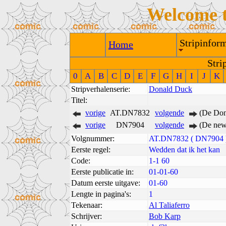
Welcome 
Stripinform
Home
Stri
0
A
B
C
D
E
F
G
H
I
J
K
Stripverhalenserie:
Donald Duck
Titel:
vorige
AT.DN7832
volgende
(De Don
vorige
DN7904
volgende
(De new
Volgnummer:
AT.DN7832 ( DN7904 
Eerste regel:
Wedden dat ik het kan
Code:
1-1 60
Eerste publicatie in:
01-01-60
Datum eerste uitgave:
01-60
Lengte in pagina's:
1
Tekenaar:
Al Taliaferro
Schrijver:
Bob Karp