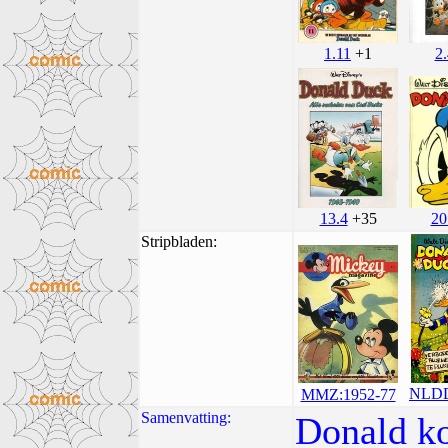
1.11
+1
2.
13.4
+35
20
Stripbladen:
NLDD
MMZ:1952-77
Samenvatting:
Donald ko