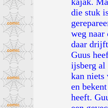
kajak. Ma
die stuk i
gereparee
weg naar 
daar drijf
Guus heef
ijsberg a
kan niets
en bekent
heeft. Gu
een gevec