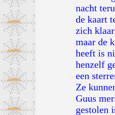
nacht ter
de kaart 
zich klaa
maar de ka
heeft is n
henzelf g
een sterre
Ze kunnen
Guus merk
gestolen 