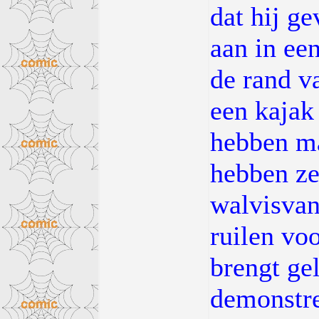
dat hij g
aan in ee
de rand va
een kajak
hebben ma
hebben ze
walvisvan
ruilen vo
brengt ge
demonstre