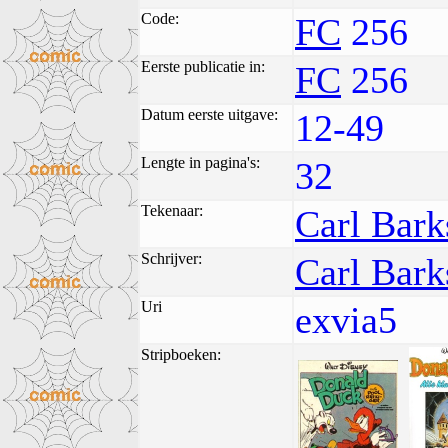
Code:
FC
256
Eerste publicatie in:
FC
256
Datum eerste uitgave:
12-49
Lengte in pagina's:
32
Tekenaar:
Carl Bark
Schrijver:
Carl Bark
Uri
exvia5
Stripboeken: