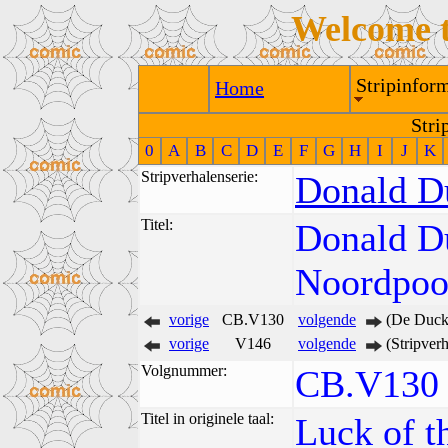
Welcome 
Stripinform
Home
Stri
0
A
B
C
D
E
F
G
H
I
J
K
Stripverhalenserie:
Donald D
Titel:
Donald Du
Noordpoo
vorige
CB.V130
volgende
(De Duck 
vorige
V146
volgende
(Stripver
Volgnummer:
CB.V130 
Titel in originele taal:
Luck of t