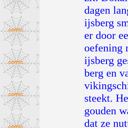
dagen lan
ijsberg s
er door e
oefening 
ijsberg ge
berg en va
vikingschi
steekt. He
gouden wa
dat ze nu