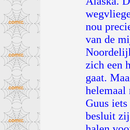
Alaska. D
wegvliege
nou preci
van de mij
Noordelij
zich een 
gaat. Maa
helemaal 
Guus iets
besluit zi
halen voo