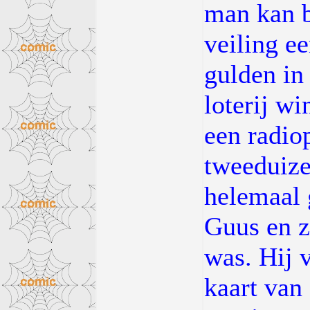
man kan b
veiling e
gulden in 
loterij wi
een radiop
tweeduize
helemaal 
Guus en z
was. Hij 
kaart van