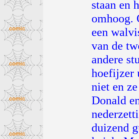
staan en h
omhoog. O
een walvis
van de tw
andere st
hoefijzer
niet en z
Donald en
nederzet
duizend g