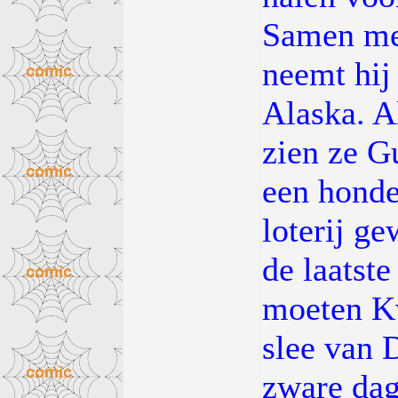
Samen me
neemt hij 
Alaska. A
zien ze G
een honde
loterij g
de laatst
moeten K
slee van 
zware dag