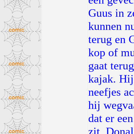
Guus in ze
kunnen nu
terug en 
kop of mu
gaat teru
kajak. Hij
neefjes ac
hij wegvaa
dat er een
zit. Donal