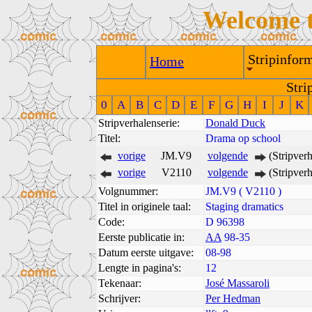
Welcome 
Stripinform
Home
Stri
0
A
B
C
D
E
F
G
H
I
J
K
Stripverhalenserie:
Donald Duck
Titel:
Drama op school
vorige
JM.V9
volgende
(Stripver
vorige
V2110
volgende
(Stripver
Volgnummer:
JM.V9 ( V2110 )
Titel in originele taal:
Staging dramatics
Code:
D 96398
Eerste publicatie in:
AA
98-35
Datum eerste uitgave:
08-98
Lengte in pagina's:
12
Tekenaar:
José Massaroli
Schrijver:
Per Hedman