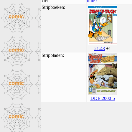
Uri
llftu9
Stripboeken:
21.43
+1
Stripbladen:
DDE:2000-5