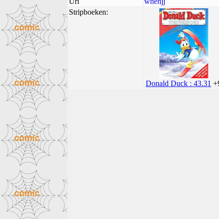
Uri
whehjj
Stripboeken:
Donald Duck : 43.31
+