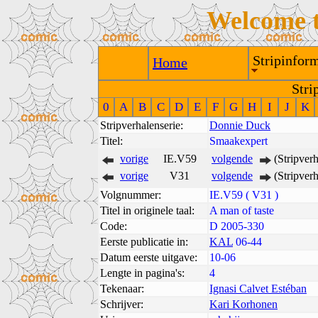
Welcome 
Stripinform
Home
Stri
0
A
B
C
D
E
F
G
H
I
J
K
Stripverhalenserie:
Donnie Duck
Titel:
Smaakexpert
vorige
IE.V59
volgende
(Stripver
vorige
V31
volgende
(Stripver
Volgnummer:
IE.V59 ( V31 )
Titel in originele taal:
A man of taste
Code:
D 2005-330
Eerste publicatie in:
KAL
06-44
Datum eerste uitgave:
10-06
Lengte in pagina's:
4
Tekenaar:
Ignasi Calvet Estéban
Schrijver:
Kari Korhonen