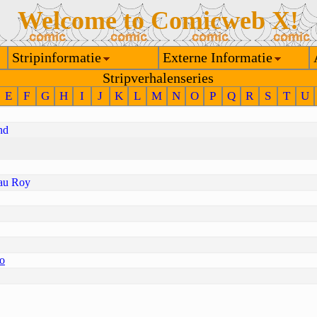
Welcome to Comicweb X!
Stripinformatie
Externe Informatie
Stripverhalenseries
E
F
G
H
I
J
K
L
M
N
O
P
Q
R
S
T
U
nd
 au Roy
io