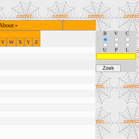
About
B
V
C
V
W
X
Y
Z
U
P
L