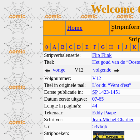
Welcome 
Stripinform
Home
Stri
0
A
B
C
D
E
F
G
H
I
J
K
Stripverhalenserie:
Flip Flink
Titel:
Het goud van de “Oost
vorige
V12
volgende
Volgnummer:
V12
Titel in originele taal:
L'or du “Vent d'est”
Eerste publicatie in:
SP
1423-1451
Datum eerste uitgave:
07-65
Lengte in pagina's:
44
Tekenaar:
Eddy Paape
Schrijver:
Jean-Michel Charlier
Uri
53vbqb
Stripboeken: