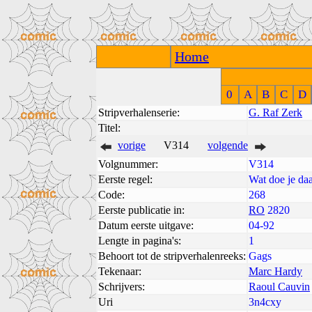
Home
0
A
B
C
D
Stripverhalenserie:
G. Raf Zerk
Titel:
vorige
V314
volgende
Volgnummer:
V314
Eerste regel:
Wat doe je da
Code:
268
Eerste publicatie in:
RO
2820
Datum eerste uitgave:
04-92
Lengte in pagina's:
1
Behoort tot de stripverhalenreeks:
Gags
Tekenaar:
Marc Hardy
Schrijvers:
Raoul Cauvin
Uri
3n4cxy