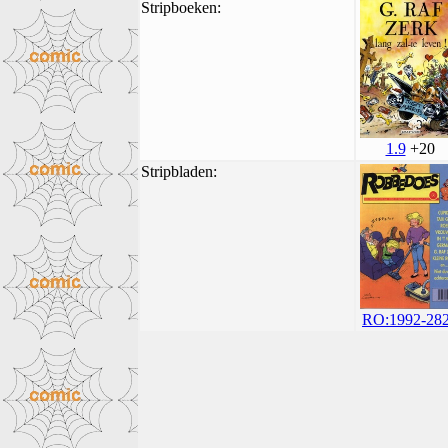
Stripboeken:
1.9
+20
Stripbladen:
RO:1992-28