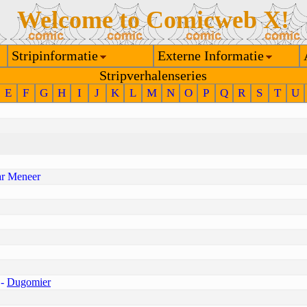
Welcome to Comicweb X!
Stripinformatie
Externe Informatie
Stripverhalenseries
E
F
G
H
I
J
K
L
M
N
O
P
Q
R
S
T
U
ar Meneer
-
Dugomier