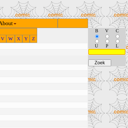
About
B
V
C
V
W
X
Y
Z
U
P
L