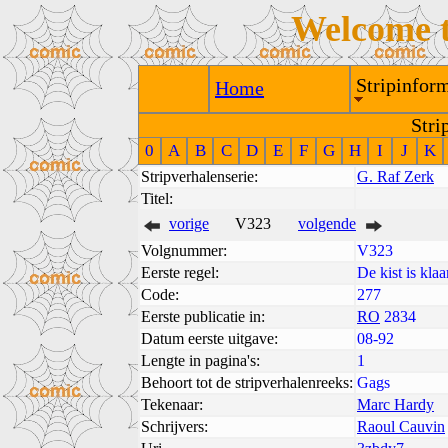
Welcome 
Stripinform
Home
Stri
0
A
B
C
D
E
F
G
H
I
J
K
Stripverhalenserie:
G. Raf Zerk
Titel:
vorige
V323
volgende
Volgnummer:
V323
Eerste regel:
De kist is klaa
Code:
277
Eerste publicatie in:
RO
2834
Datum eerste uitgave:
08-92
Lengte in pagina's:
1
Behoort tot de stripverhalenreeks:
Gags
Tekenaar:
Marc Hardy
Schrijvers:
Raoul Cauvin