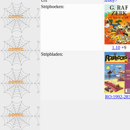
Uri
3zbdy7
Stripboeken:
1.10
+9
Stripbladen:
RO:1992-28