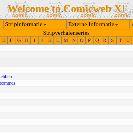
Welcome to Comicweb X!
Stripinformatie
Externe Informatie
Stripverhalenseries
E
F
G
H
I
J
K
L
M
N
O
P
Q
R
S
T
U
Hebben
 sommes