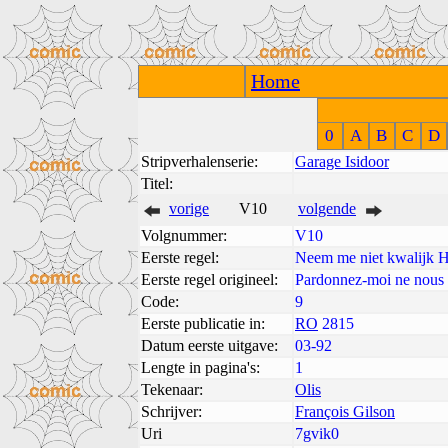
Home
0
A
B
C
D
Stripverhalenserie:
Garage Isidoor
Titel:
vorige
V10
volgende
Volgnummer:
V10
Eerste regel:
Neem me niet kwalijk 
Eerste regel origineel:
Pardonnez-moi ne nous
Code:
9
Eerste publicatie in:
RO
2815
Datum eerste uitgave:
03-92
Lengte in pagina's:
1
Tekenaar:
Olis
Schrijver:
François Gilson
Uri
7gvik0