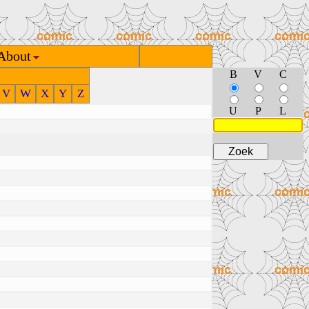
About
B
V
C
V
W
X
Y
Z
U
P
L