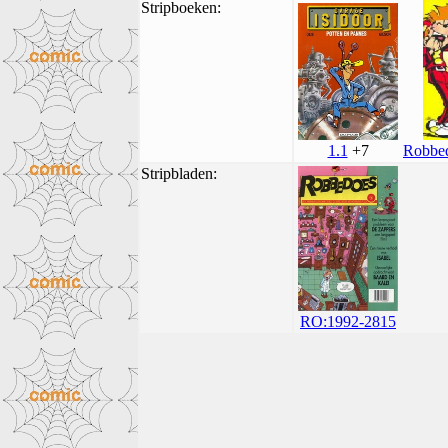
Stripboeken:
1.1
+7
Robbed
Stripbladen:
RO:1992-2815