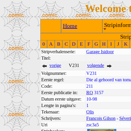
Welcome 
Stripinform
Home
Stri
0
A
B
C
D
E
F
G
H
I
J
K
Stripverhalenserie:
Garage Isidoor
Titel:
vorige
V231
volgende
Volgnummer:
V231
Eerste regel:
Die al gehoord van tom
Code:
211
Eerste publicatie in:
RO
3157
Datum eerste uitgave:
10-98
Lengte in pagina's:
1
Tekenaar:
Olis
Schrijvers:
François Gilson
-
Séver
Uri
zsc3a5