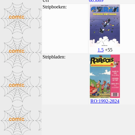
Uri
6o5b89
Stripboeken:
1.5
+55
Stripbladen:
RO:1992-2824