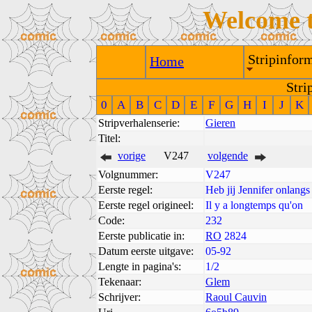
Welcome 
Stripinform
Home
Stri
0
A
B
C
D
E
F
G
H
I
J
K
Stripverhalenserie:
Gieren
Titel:
vorige
V247
volgende
Volgnummer:
V247
Eerste regel:
Heb jij Jennifer onlangs
Eerste regel origineel:
Il y a longtemps qu'on
Code:
232
Eerste publicatie in:
RO
2824
Datum eerste uitgave:
05-92
Lengte in pagina's:
1/2
Tekenaar:
Glem
Schrijver:
Raoul Cauvin