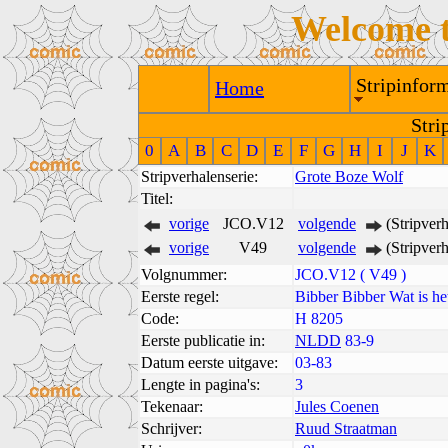
Welcome 
Stripinform
Home
Stri
0
A
B
C
D
E
F
G
H
I
J
K
Stripverhalenserie:
Grote Boze Wolf
Titel:
vorige
JCO.V12
volgende
(Stripver
vorige
V49
volgende
(Stripver
Volgnummer:
JCO.V12 ( V49 )
Eerste regel:
Bibber Bibber Wat is he
Code:
H 8205
Eerste publicatie in:
NLDD
83-9
Datum eerste uitgave:
03-83
Lengte in pagina's:
3
Tekenaar:
Jules Coenen
Schrijver:
Ruud Straatman