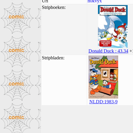
Uri
n0kvyx
Stripboeken:
Donald Duck : 43.34
+
Stripbladen:
NLDD:1983-9