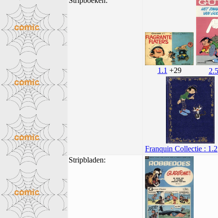
Stripboeken:
1.1
+29
2.
Franquin Collectie : 1.2
Stripbladen: