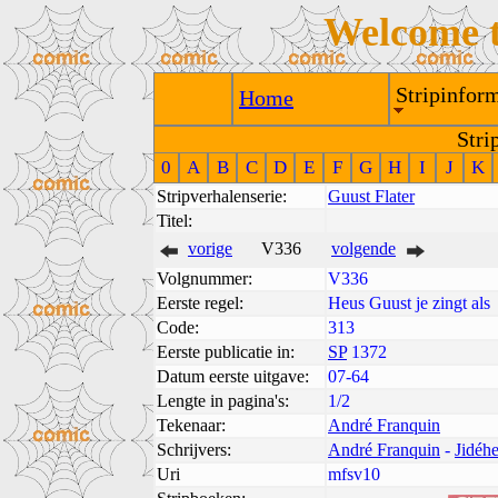
Welcome 
Stripinform
Home
Stri
0
A
B
C
D
E
F
G
H
I
J
K
Stripverhalenserie:
Guust Flater
Titel:
vorige
V336
volgende
Volgnummer:
V336
Eerste regel:
Heus Guust je zingt als
Code:
313
Eerste publicatie in:
SP
1372
Datum eerste uitgave:
07-64
Lengte in pagina's:
1/2
Tekenaar:
André Franquin
Schrijvers:
André Franquin
-
Jidéh
Uri
mfsv10