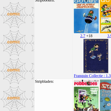
Stripboeken:
2.7
+18
3.
Franquin Collectie : 1.3
Stripbladen: