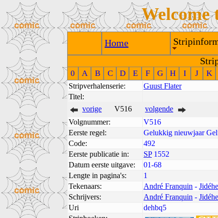
Welcome 
Stripinform
Home
Stri
0
A
B
C
D
E
F
G
H
I
J
K
Stripverhalenserie:
Guust Flater
Titel:
vorige
V516
volgende
Volgnummer:
V516
Eerste regel:
Gelukkig nieuwjaar Gel
Code:
492
Eerste publicatie in:
SP
1552
Datum eerste uitgave:
01-68
Lengte in pagina's:
1
Tekenaars:
André Franquin
-
Jidéh
Schrijvers:
André Franquin
-
Jidéh
Uri
dehbq5