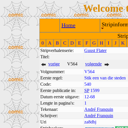
Welcome 
Stripinform
Home
Stri
0
A
B
C
D
E
F
G
H
I
J
K
Stripverhalenserie:
Guust Flater
Titel:
vorige
V564
volgende
Volgnummer:
V564
Eerste regel:
Stik een van die steden
Code:
540
Eerste publicatie in:
SP
1599
Datum eerste uitgave:
12-68
Lengte in pagina's:
1
Tekenaar:
André Franquin
Schrijver:
André Franquin
Uri
za8dbj