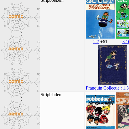
Stripboeken:
2.7
+61
3.1
Franquin Collectie : 1.3
Stripbladen: