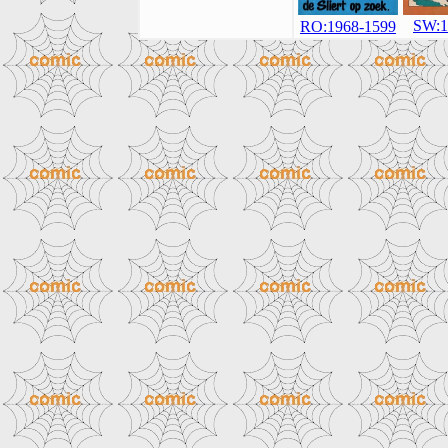
SW:1
RO:1968-1599