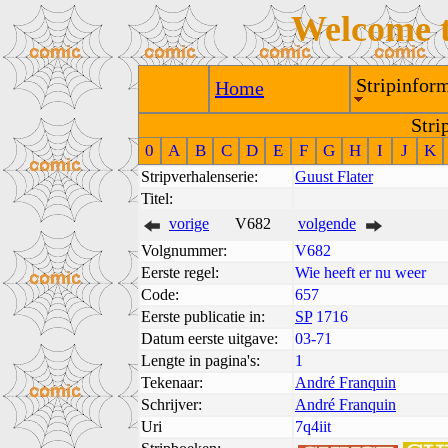
Welcome 
Stripinform
Home
Stri
0
A
B
C
D
E
F
G
H
I
J
K
Stripverhalenserie:
Guust Flater
Titel:
vorige
V682
volgende
Volgnummer:
V682
Eerste regel:
Wie heeft er nu weer
Code:
657
Eerste publicatie in:
SP
1716
Datum eerste uitgave:
03-71
Lengte in pagina's:
1
Tekenaar:
André Franquin
Schrijver:
André Franquin
Uri
7q4iit