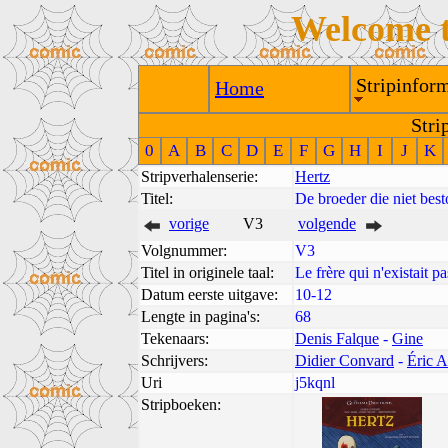
Welcome 
Stripinform
Home
Stri
0
A
B
C
D
E
F
G
H
I
J
K
Stripverhalenserie:
Hertz
Titel:
De broeder die niet bes
vorige
V3
volgende
Volgnummer:
V3
Titel in originele taal:
Le frère qui n'existait pa
Datum eerste uitgave:
10-12
Lengte in pagina's:
68
Tekenaars:
Denis Falque
-
Gine
Schrijvers:
Didier Convard
-
Éric 
Uri
j5kqnl
Stripboeken: