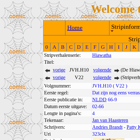
Welcome 
Stripinform
Home
Stri
0
A
B
C
D
E
F
G
H
I
J
K
Stripverhalenserie:
Hiawatha
Titel:
vorige
JVH.H10
volgende
(De Hiawa
vorige
V22
volgende
(Stripver
Volgnummer:
JVH.H10 ( V22 )
Eerste regel:
Dat zijn nog eens verras
Eerste publicatie in:
NLDD
66-9
Datum eerste uitgave:
02-66
Lengte in pagina's:
4
Tekenaar:
Jan van Haasteren
Schrijvers:
Andries Brandt
-
Patty 
Uri
323clx