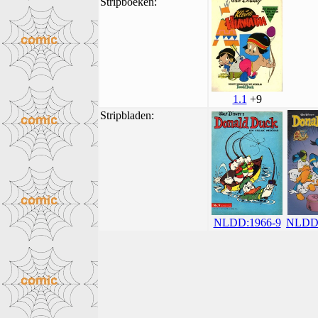
Stripboeken:
1.1
+9
Stripbladen:
NLDD:1966-9
NLDD: