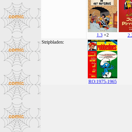
1.3
+2
2.
Stripbladen:
RO:1975-1965