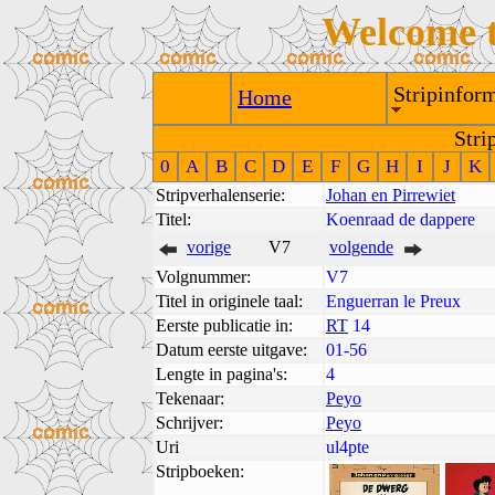
Welcome 
Stripinform
Home
Stri
0
A
B
C
D
E
F
G
H
I
J
K
Stripverhalenserie:
Johan en Pirrewiet
Titel:
Koenraad de dappere
vorige
V7
volgende
Volgnummer:
V7
Titel in originele taal:
Enguerran le Preux
Eerste publicatie in:
RT
14
Datum eerste uitgave:
01-56
Lengte in pagina's:
4
Tekenaar:
Peyo
Schrijver:
Peyo
Uri
ul4pte
Stripboeken: