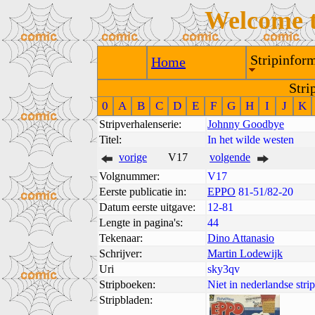
Welcome 
Stripinform
Home
Stri
0
A
B
C
D
E
F
G
H
I
J
K
Stripverhalenserie:
Johnny Goodbye
Titel:
In het wilde westen
vorige
V17
volgende
Volgnummer:
V17
Eerste publicatie in:
EPPO
81-51/82-20
Datum eerste uitgave:
12-81
Lengte in pagina's:
44
Tekenaar:
Dino Attanasio
Schrijver:
Martin Lodewijk
Uri
sky3qv
Stripboeken:
Niet in nederlandse str
Stripbladen: