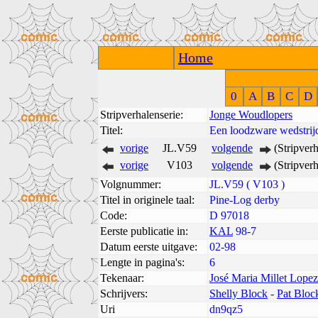
Home
0
A
B
C
D
Stripverhalenserie:
Jonge Woudlopers
Titel:
Een loodzware wedstrij
vorige
JL.V59
volgende
(Stripver
vorige
V103
volgende
(Stripver
Volgnummer:
JL.V59 ( V103 )
Titel in originele taal:
Pine-Log derby
Code:
D 97018
Eerste publicatie in:
KAL
98-7
Datum eerste uitgave:
02-98
Lengte in pagina's:
6
Tekenaar:
José Maria Millet Lopez
Schrijvers:
Shelly Block
-
Pat Bloc
Uri
dn9qz5