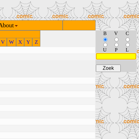
About
B
V
C
V
W
X
Y
Z
U
P
L