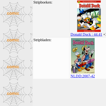
Stripboeken:
Donald Duck : 44.41
+
Stripbladen:
NLDD:2007-42