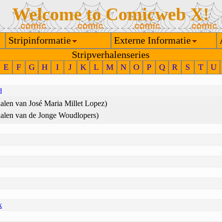
Welcome to Comicweb X!
Stripinformatie
Externe Informatie
Stripverhalenseries
E
F
G
H
I
J
K
L
M
N
O
P
Q
R
S
T
U
d
halen van José Maria Millet Lopez)
halen van de Jonge Woudlopers)
k