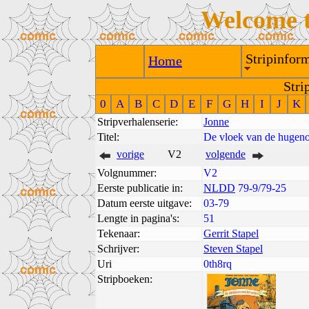
Welcome 
Stripinform
Home
Stri
0
A
B
C
D
E
F
G
H
I
J
K
Stripverhalenserie:
Jonne
Titel:
De vloek van de hugen
vorige
V2
volgende
Volgnummer:
V2
Eerste publicatie in:
NLDD
79-9/79-25
Datum eerste uitgave:
03-79
Lengte in pagina's:
51
Tekenaar:
Gerrit Stapel
Schrijver:
Steven Stapel
Uri
0th8rq
Stripboeken: