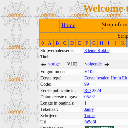
Welcome 
Stripinform
Home
Stri
0
A
B
C
D
E
F
G
H
I
J
K
Stripverhalenserie:
Kleine Robbe
Titel:
vorige
V102
volgende
Volgnummer:
V102
Eerste regel:
Eerste betalen Hmm Eh
Code:
99
Eerste publicatie in:
RO
2824
Datum eerste uitgave:
05-92
Lengte in pagina's:
1
Tekenaar:
Janry
Schrijver:
Tome
Uri
fn5d8l