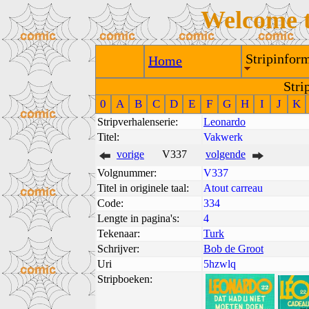
Welcome 
Stripinform
Home
Stri
0
A
B
C
D
E
F
G
H
I
J
K
Stripverhalenserie:
Leonardo
Titel:
Vakwerk
vorige
V337
volgende
Volgnummer:
V337
Titel in originele taal:
Atout carreau
Code:
334
Lengte in pagina's:
4
Tekenaar:
Turk
Schrijver:
Bob de Groot
Uri
5hzwlq
Stripboeken: