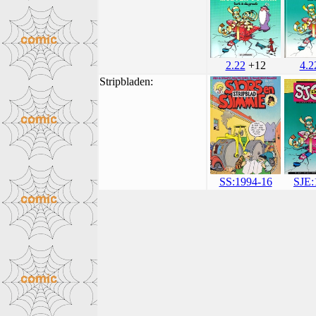
2.22
+12
4.2
Stripbladen:
SS:1994-16
SJE: