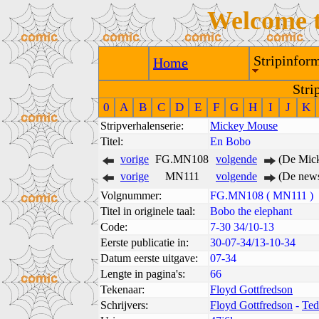
Welcome 
Stripinform
Home
Stri
0
A
B
C
D
E
F
G
H
I
J
K
Stripverhalenserie:
Mickey Mouse
Titel:
En Bobo
vorige
FG.MN108
volgende
(De Mick
vorige
MN111
volgende
(De new
Volgnummer:
FG.MN108 ( MN111 )
Titel in originele taal:
Bobo the elephant
Code:
7-30 34/10-13
Eerste publicatie in:
30-07-34/13-10-34
Datum eerste uitgave:
07-34
Lengte in pagina's:
66
Tekenaar:
Floyd Gottfredson
Schrijvers:
Floyd Gottfredson
-
Ted