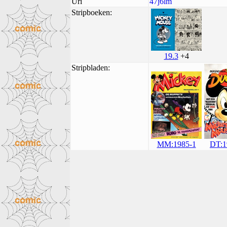
Uri
47j6lm
Stripboeken:
19.3
+4
Stripbladen:
DT:1
MM:1985-1