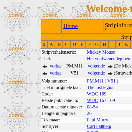
Welcome 
Stripinform
Home
Stri
0
A
B
C
D
E
F
G
H
I
J
K
Stripverhalenserie:
Mickey Mouse
Titel:
Het verdwenen legioen
vorige
PM.M11
volgende
(De Micke
vorige
V51
volgende
(Stripver
Volgnummer:
PM.M11 ( V51 )
Titel in originele taal:
The lost legion
Code:
WDC
169
Eerste publicatie in:
WDC
167-169
Datum eerste uitgave:
08-54
Lengte in pagina's:
26
Tekenaar:
Paul Murry
Schrijver:
Carl Fallberg