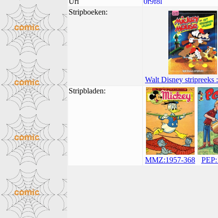
Uri
0r9f8l
Stripboeken:
Walt Disney stripreeks :
Stripbladen:
MMZ:1957-368
PEP: