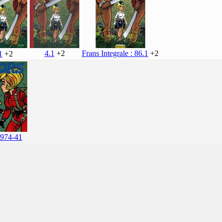
4.1
+2
Frans Integrale : 86.1
+2
1
+2
974-41