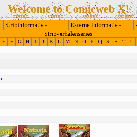
Welcome to Comicweb X!
Stripinformatie
Externe Informatie
Stripverhalenseries
E
F
G
H
I
J
K
L
M
N
O
P
Q
R
S
T
U
h