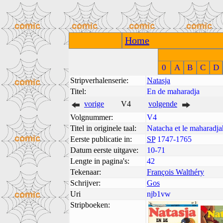
Home
0
A
B
C
D
Stripverhalenserie:
Natasja
Titel:
En de maharadja
vorige
V4
volgende
Volgnummer:
V4
Titel in originele taal:
Natacha et le maharadja
Eerste publicatie in:
SP
1747-1765
Datum eerste uitgave:
10-71
Lengte in pagina's:
42
Tekenaar:
François Walthéry
Schrijver:
Gos
Uri
njb1vw
Stripboeken: