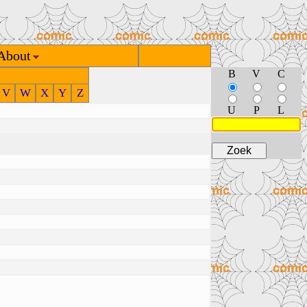
About
B
V
C
V
W
X
Y
Z
U
P
L