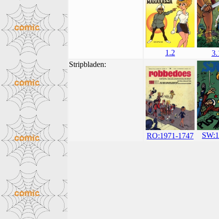
1.2
3.
Stripbladen:
SW:1
RO:1971-1747