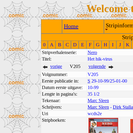
Welcome 
Stripinform
Home
Stri
0
A
B
C
D
E
F
G
H
I
J
K
Stripverhalenserie:
Nero
Titel:
Het hik-virus
vorige
V205
volgende
Volgnummer:
V205
Eerste publicatie in:
S
29-10-99/25-01-00
Datum eerste uitgave:
10-99
Lengte in pagina's:
35 1/2
Tekenaar:
Marc Sleen
Schrijvers:
Marc Sleen
-
Dirk Stalla
Uri
wcds2e
Stripboeken: