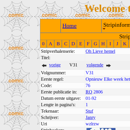
Welcome 
Stripinform
Home
Stri
0
A
B
C
D
E
F
G
H
I
J
K
Stripverhalenserie:
Oh Lieve hemel
Titel:
vorige
V31
volgende
Volgnummer:
V31
Eerste regel:
Opnieuw Elke week hetz
Code:
76
Eerste publicatie in:
RO
2806
Datum eerste uitgave:
01-92
Lengte in pagina's:
1
Tekenaar:
Stuf
Schrijver:
Janry
Uri
wzlrzw