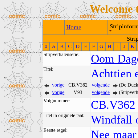
Welcome 
Stripinform
Home
Stri
0
A
B
C
D
E
F
G
H
I
J
K
Stripverhalenserie:
Oom Dago
Titel:
Achttien 
vorige
CB.V362
volgende
(De Duck 
vorige
V93
volgende
(Stripver
Volgnummer:
CB.V362 
Titel in originele taal:
Windfall 
Eerste regel:
Nee maar 