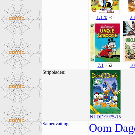
2.
1.120
+5
10
7.1
+52
Stripbladen:
NLDD:1975-15
Samenvatting:
Oom Dagob