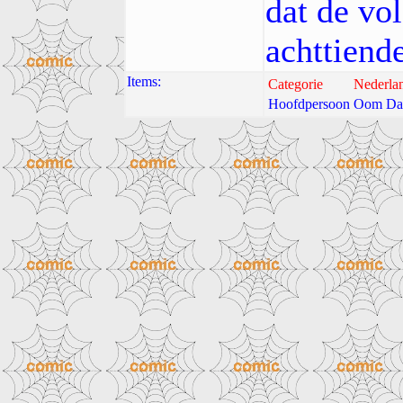
dat de vo
achttiend
Items:
Categorie
Nederla
Hoofdpersoon
Oom Da