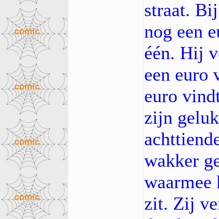
straat. Bi
nog een e
één. Hij v
een euro v
euro vindt
zijn geluk
achttiende
wakker ge
waarmee h
zit. Zij v