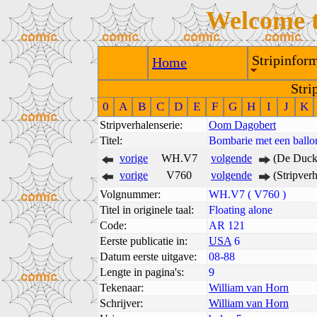
Welcome 
Stripinform
Home
Stri
0
A
B
C
D
E
F
G
H
I
J
K
Stripverhalenserie:
Oom Dagobert
Titel:
Bombarie met een ballo
vorige
WH.V7
volgende
(De Duck 
vorige
V760
volgende
(Stripver
Volgnummer:
WH.V7 ( V760 )
Titel in originele taal:
Floating alone
Code:
AR 121
Eerste publicatie in:
USA
6
Datum eerste uitgave:
08-88
Lengte in pagina's:
9
Tekenaar:
William van Horn
Schrijver:
William van Horn