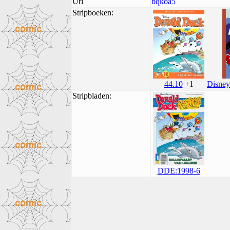
Uri
bqkoa5
Stripboeken:
Disney
44.10
+1
Stripbladen:
DDE:1998-6