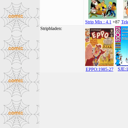
Strip Mix : 4.1
+87
Tel
Stripbladen:
SJE:
EPPO:1985-27