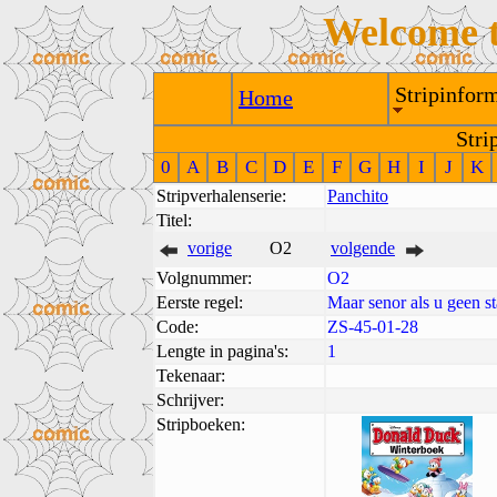
Welcome 
Stripinform
Home
Stri
0
A
B
C
D
E
F
G
H
I
J
K
Stripverhalenserie:
Panchito
Titel:
vorige
O2
volgende
Volgnummer:
O2
Eerste regel:
Maar senor als u geen st
Code:
ZS-45-01-28
Lengte in pagina's:
1
Tekenaar:
Schrijver:
Stripboeken: