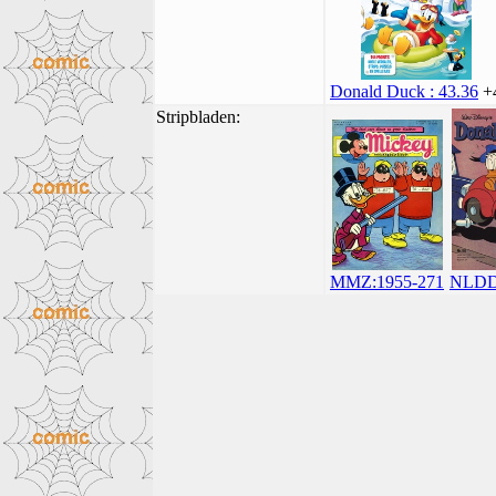
Donald Duck : 43.36
+
Stripbladen:
MMZ:1955-271
NLDD